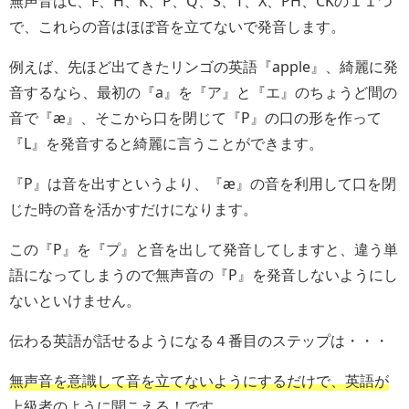
無声音はC、F、H、K、P、Q、S、T、X、PH、CKの１１つ
で、これらの音はほぼ音を立てないで発音します。
例えば、先ほど出てきたリンゴの英語『apple』、綺麗に発
音するなら、最初の『a』を『ア』と『エ』のちょうど間の
音で『æ』、そこから口を閉じて『P』の口の形を作って
『L』を発音すると綺麗に言うことができます。
『P』は音を出すというより、『æ』の音を利用して口を閉
じた時の音を活かすだけになります。
この『P』を『プ』と音を出して発音してしますと、違う単
語になってしまうので無声音の『P』を発音しないようにし
ないといけません。
伝わる英語が話せるようになる４番目のステップは・・・
無声音を意識して音を立てないようにするだけで、英語が
上級者のように聞こえる！
です。