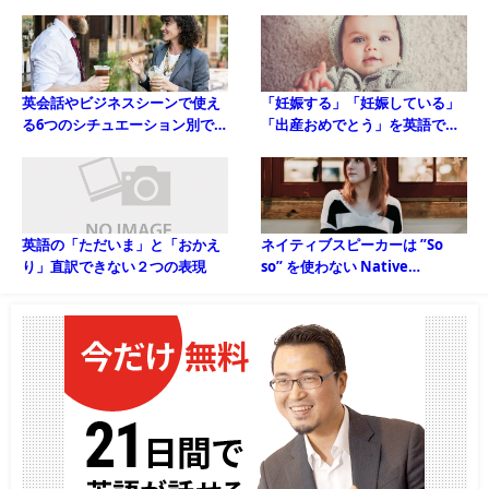
と勉強法
英会話やビジネスシーンで使え
「妊娠する」「妊娠している」
る6つのシチュエーション別で分
「出産おめでとう」を英語で言
かりやすい英語の挨拶
うには？
英語の「ただいま」と「おかえ
ネイティブスピーカーは ”So
り」直訳できない２つの表現
so” を使わない Native
speakers don’t use “so so”