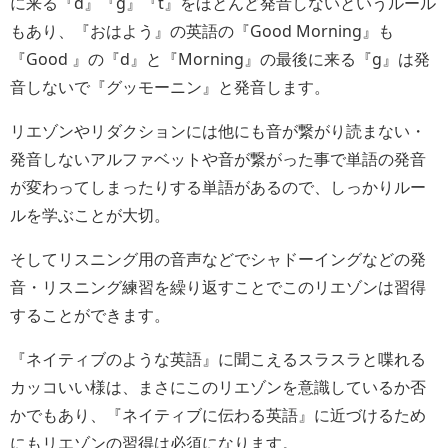
に来る『d』『g』『t』をほとんど発音しないというルール
もあり、『おはよう』の英語の『Good Morning』も
『Good 』の『d』と『Morning』の最後に来る『g』は発
音しないで『グッモーニン』と発音します。
リエゾンやリダクションには他にも音が繋がり読まない・
発音しないアルファベットや音が繋がった事で単語の発音
が変わってしまったりする単語があるので、しっかりルー
ルを学ぶことが大切。
そしてリスニング用の音声などでシャドーイングなどの発
音・リスニング練習を繰り返すことでこのリエゾンは習得
することができます。
『ネイティブのような英語』に聞こえるスラスラと喋れる
カッコいい様は、まさにこのリエゾンを意識しているか否
かでもあり、『ネイティブに伝わる英語』に近づけるため
にもリエゾンの習得は必須になります。