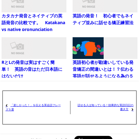
カタカナ発音とネイティブの英
英語の発音！ 初心者でもネイ
語発音の比較です。 Katakana
ティブ並みに話せる矯正練習法
vs native pronunciation
RとLの発音は実はすごく簡
英語初心者が勘違いしている発
単！ 英語の音はただ日本語に
音矯正の間違いとは！？伝わる
はないだけ
英語が話せるようになる為の５
つのステップ
「楽しかった！」を伝える英会話フレー
話せる人は知っている！効果的な英語日記の
書き方
ズ５選