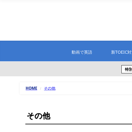
動画で英語
新TOEIC
特
HOME
その他
その他