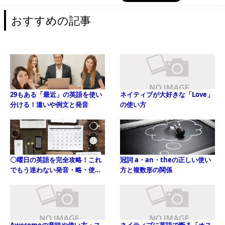
おすすめの記事
29もある「最近」の英語を使い
ネイティブが大好きな「Love」
分ける！違いや例文と発音
の使い方
〇曜日の英語を完全攻略！これ
冠詞 a・an・theの正しい使い
でもう迷わない発音・略・使い
方と複数形の関係
方！