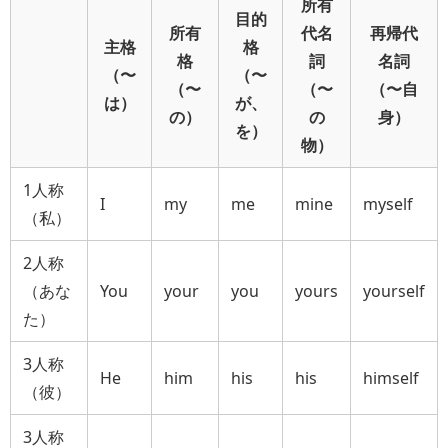
所有
目的
所有
代名
再帰代
主格
格
格
詞
名詞
（〜
（〜
（〜
（〜
（〜自
は）
が、
の）
の
身）
を）
物）
1人称
I
my
me
mine
myself
（私）
2人称
（あな
You
your
you
yours
yourself
た）
3人称
He
him
his
his
himself
（彼）
3人称