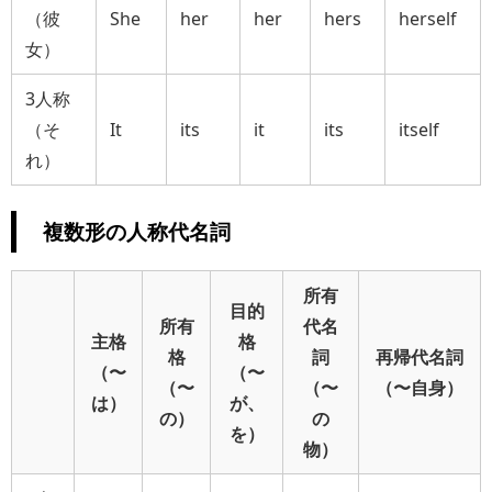
（彼
She
her
her
hers
herself
女）
3人称
（そ
It
its
it
its
itself
れ）
複数形の人称代名詞
所有
目的
所有
代名
主格
格
格
詞
再帰代名詞
（〜
（〜
（〜
（〜
（〜自身）
は）
が、
の）
の
を）
物）