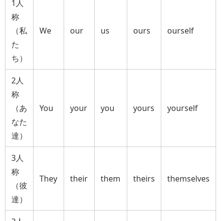
1人
称
（私
We
our
us
ours
ourself
た
ち）
2人
称
（あ
You
your
you
yours
yourself
なた
達）
3人
称
They
their
them
theirs
themselves
（彼
達）