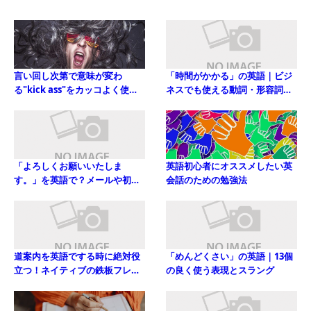
言い回し次第で意味が変わ
「時間がかかる」の英語｜ビジ
る"kick ass"をカッコよく使い
ネスでも使える動詞・形容詞や
こなそう！
20例文
「よろしくお願いいたしま
英語初心者にオススメしたい英
す。」を英語で？メールや初対
会話のための勉強法
面・頼みごとにも使える厳選表
現９選
道案内を英語でする時に絶対役
「めんどくさい」の英語｜13個
立つ！ネイティブの鉄板フレー
の良く使う表現とスラング
ズ